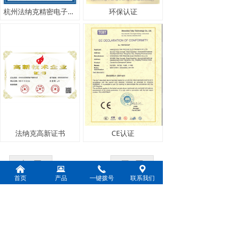
杭州法纳克精密电子有限公司再认证Q2023
环保认证
法纳克高新证书
CE认证
上一页
1
/
4
下一页
낀
뀵
끅
끇
首页
产品
一键拨号
联系我们
电话：
0571-83782000
传真：
0571-82651736
邮箱：
hzfrk@163.com