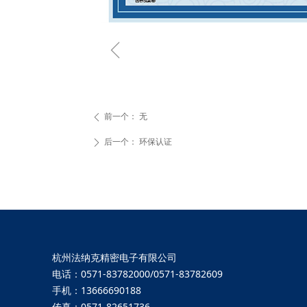
ꁆ
前一个：
无
ꄴ
后一个：
环保认证
ꄲ
杭州法纳克精密电子有限公司
电话：0571-83782000/0571-83782609
手机：13666690188
传真：0571-82651736