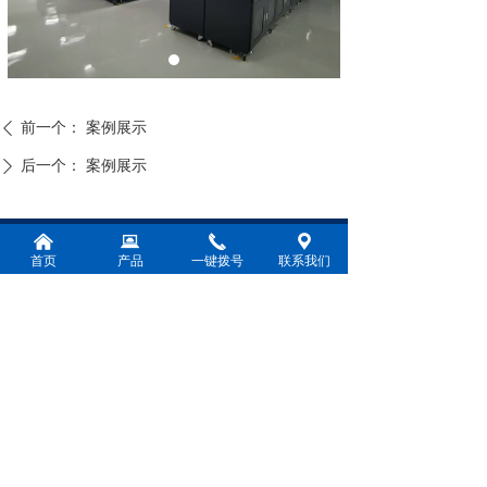
前一个：
案例展示
ꄴ
后一个：
案例展示
ꄲ
낀
뀵
끅
끇
电话：
0571-83782000
首页
产品
一键拨号
联系我们
传真：
0571-82651736
邮箱：
hzfrk@163.com
地址：
浙江省杭州市萧山经济技术开
微信扫一扫
发区鸿宁路658号
浙ICP备2021007385号-2