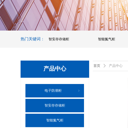
热门关键词：
智安存存储柜
智能氮气柜
首页
ꄲ
产品中心
产品中心
电子防潮柜
ꁇ
智安存存储柜
智能氮气柜