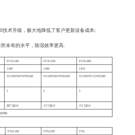
和技术升级，极大地降低了客户更新设备成本
;
前所未有的水平，除湿效率更高
.
FUX1180
FUX1200
FUX1
480
1380
1380
1
450
W1200*D670*H1840
W1200*D670*H1840
W1200*D
715
*H1
980
5
5
5
四门设计
六门设计
六门设计
动控制
FTA1180
FTA1200
FTA