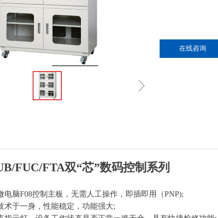
在线咨询
ꁇ
UB/FUC/FTA
双“芯”数码控制系列
微电脑
F08
控制主板，无需人工操作，即插即用（
PNP)
;
技术于一身，性能稳定，功能强大
;