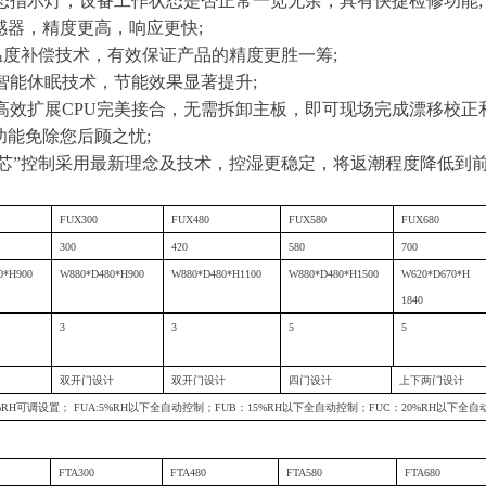
态指示灯，设备工作状态是否正常一览无余，具有快捷检修功能
;
传感器，精度更高，响应更快
;
温度补偿技术，有效保证产品的精度更胜一筹
;
智能休眠技术，节能效果显著提升
;
高效扩展
CPU
完美接合，无需拆卸主板，即可现场完成漂移校正
功能免除您后顾之忧
;
“芯”控制采用最新理念及技术，控湿更稳定，将返潮程度降低到
FUX300
FUX480
FUX
5
80
FUX680
300
420
58
0
700
0*H900
W880*D480*H900
W880*D480*H1100
W880*D480*H1
5
00
W620*D670*H
1840
3
3
5
5
双开门设计
双开门设计
四门设计
上下两门设计
%RH
可调设置；
FUA:5%RH
以下全自动控制；
FUB
：
15%RH
以下全自动控制；
FUC
：
20%RH
以下全自
FTA300
FTA480
FTA
5
80
FTA680