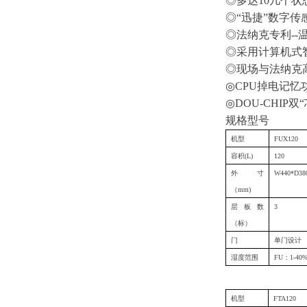
◎多达
10
几个状
◎“迅捷”数字
◎法纳克专利
--
◎采用计算机式
◎现场与法纳克
◎
CPU
掉电记忆
◎
DOU-CHIP
双
规格型号
机型
FUX120
容积
(L)
120
外寸
W440*D38
（
mm)
层板数
3
（标）
门
单门设计
湿度范围
FU
：
1-
4
0
机型
FTA120