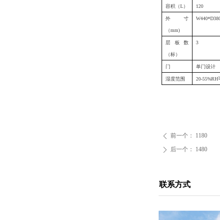
容积
（
L
）
120
外寸
W440*D38
（
mm)
层板数
3
（标）
门
单门设计
湿度范围
20-55%RH
前一个：
1180
ꄴ
后一个：
1480
ꄲ
联系方式