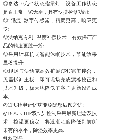
◎多达
10
几个状态指示灯，设备工作状态
是否正常一览无余，具有快捷检修功能
;
◎“迅捷”数字传感器，精度更高，响应更
快
;
◎法纳克专利
--
温度补偿技术，有效保证产
品的精度更胜一筹
;
◎采用计算机式智能休眠技术，节能效果
显著提升
;
◎现场与法纳克高效扩展
CPU
完美接合，
无需拆卸主板，即可现场完成漂移校正和
技术升级，极大地降低了客户更新设备成
本
;
◎
CPU
掉电记忆功能免除您后顾之忧
;
◎
DOU-CHIP
双“芯”控制采用最新理念及技
术，控湿更稳定，将返潮程度降低到前所
未有的水平，除湿效率更高
.
规格型号