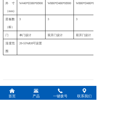
外寸
W440*D380*H900
W880*D480*H900
W880*D480*H1100
（
mm)
层板数
3
3
3
（标）
门
单门设计
双开门设计
双开门设计
湿度范
20-55%RH
可设置
围
前一个：
120
ꄴ
낀
뀵
끅
끇
首页
产品
一键拨号
联系我们
后一个：
480
ꄲ
联系我们