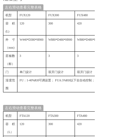
左右滑动查看完整表格
机型
FUX120
FUX300
FUX480
容积
120
300
420
(L)
外寸
W440*D380*H900
W880*D480*H900
W880*D480*H1100
（
mm)
层板数
3
3
3
（标）
门
单门设计
双开门设计
双开门设计
湿度范
FU
：
1-
4
0%RH
可调设置；
FUA:5%RH
以下全自动控制；
FUB
围
左右滑动查看完整表格
机型
FTA120
FTA300
FTA480
容积
120
300
420
（
L
）