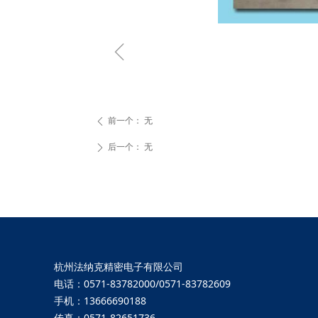
ꁆ
前一个：
无
ꄴ
后一个：
无
ꄲ
杭州法纳克精密电子有限公司
电话：0571-83782000/0571-83782609
手机：13666690188
传真：0571-82651736