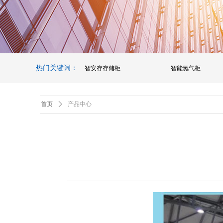
热门关键词：
智安存存储柜
智能氮气柜
首页
ꄲ
产品中心